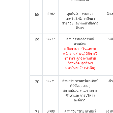
ส่วนแผนงาน
ป-762
ศูนย์นวัตกรรมและ
นัก
68
เทคโนโลยีการศึกษา
ฝ่ายวิจัยและพัฒนาสื่อการ
ศึกษา
ป-277
สำนักงานอธิการบดี
พน
69
ส่วนพัสดุ
(เป็นการภายในเฉพาะ
พนักงานสายปฏิบัติการวิ
ชาชีพฯ, ลูกจ้างฯหน่วย
วิสาหกิจ, ลูกจ้างฯ
มหาวิทยาลัย เท่านั้น)
ป-771
สำนักวิชาศาสตร์และศิลป์
เจ้
70
ดิจิทัล (สวศด.)
สถานพัฒนาคุณภาพการ
ศึกษาและการบริหาร
องค์การ
ป-793
สำนักวิชาวิทยาศาสตร์
เจ้าห
71