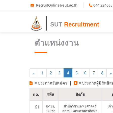
RecruitOnline@sut.ac.th
044 224065
SUT
Recruitment
ตำแหน่งงาน
«
1
2
3
4
5
6
7
8
»
= ประกาศรับสมัคร
|
= ประกาศผู้มีสิทธิ
no.
รหัส
สังกัด
ป-132,
สำนักวิชาแพทยศาสตร์
เจ้
61
ป-322
สถานแพทยศาสตรศึกษา